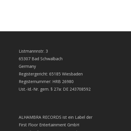
News
Komponisten
Künstler
Listmannnstr. 3
CDs
65307 Bad Schwalbach
Germany
Wir über uns
Registergericht: 65185 Wiesbaden
Links
Registernummer: HRB 26980
Ust.-Id.-Nr. gem. § 27a: DE 243708592
Home
Datenschutz
ALHAMBRA RECORDS ist ein Label der
Kontakt
First Floor Entertainment GmbH