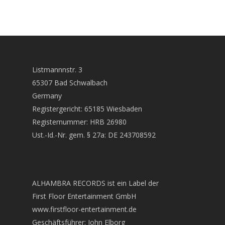
News
Komponisten
Künstler
Listmannnstr. 3
65307 Bad Schwalbach
CDs
Germany
Wir über uns
Registergericht: 65185 Wiesbaden
Registernummer: HRB 26980
Links
Ust.-Id.-Nr. gem. § 27a: DE 243708592
Home
Datenschutz
ALHAMBRA RECORDS ist ein Label der
Kontakt
First Floor Entertainment GmbH
www.firstfloor-entertainment.de
Geschäftsführer: John Elborg