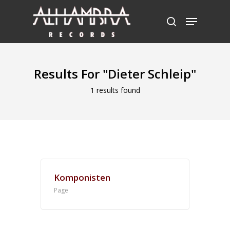
Hit enter to search or ESC to close
Results For
"Dieter Schleip"
1 results found
Komponisten
Page