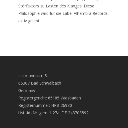
Störfaktors zu Lasten des Klanges. Diese
Philosophie wird für die Label Alhambra Records
aktiv gelebt.
Listmannnstr. 3
65307 Bad Schwalbach
Germany
Registergericht: 65185 Wiesbaden
Registernummer: HRB 26980
Ust.-Id.-Nr. gem. § 27a: DE 243708592