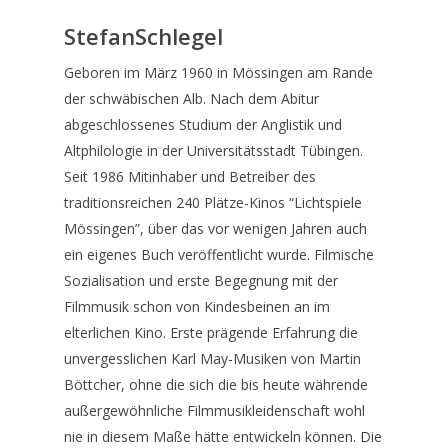
StefanSchlegel
Geboren im März 1960 in Mössingen am Rande
der schwäbischen Alb. Nach dem Abitur
News
abgeschlossenes Studium der Anglistik und
Komponisten
Altphilologie in der Universitätsstadt Tübingen.
Seit 1986 Mitinhaber und Betreiber des
Künstler
traditionsreichen 240 Plätze-Kinos “Lichtspiele
Mössingen”, über das vor wenigen Jahren auch
CDs
ein eigenes Buch veröffentlicht wurde. Filmische
Wir über uns
Sozialisation und erste Begegnung mit der
Filmmusik schon von Kindesbeinen an im
Links
elterlichen Kino. Erste prägende Erfahrung die
unvergesslichen Karl May-Musiken von Martin
Home
Böttcher, ohne die sich die bis heute währende
außergewöhnliche Filmmusikleidenschaft wohl
Datenschutz
nie in diesem Maße hätte entwickeln können. Die