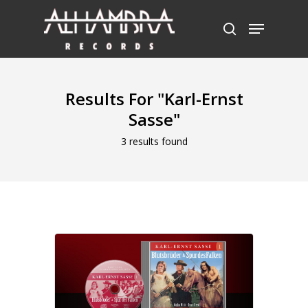
Hit enter to search or ESC to close
Results For
"Karl-Ernst
Sasse"
3 results found