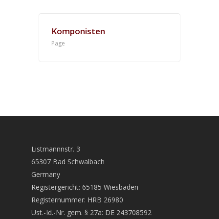
CDs
Komponisten
Wir über uns
Page
Links
Home
Datenschutz
Kontakt
Listmannnstr. 3
65307 Bad Schwalbach
Germany
Registergericht: 65185 Wiesbaden
Registernummer: HRB 26980
Ust.-Id.-Nr. gem. § 27a: DE 243708592