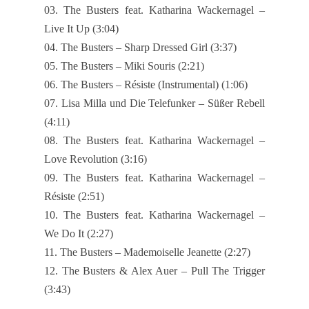
03. The Busters feat. Katharina Wackernagel –
CDs
Live It Up (3:04)
Wir über uns
04. The Busters – Sharp Dressed Girl (3:37)
05. The Busters – Miki Souris (2:21)
Links
06. The Busters – Résiste (Instrumental) (1:06)
07. Lisa Milla und Die Telefunker – Süßer Rebell
Home
(4:11)
Datenschutz
08. The Busters feat. Katharina Wackernagel –
Kontakt
Love Revolution (3:16)
09. The Busters feat. Katharina Wackernagel –
Résiste (2:51)
10. The Busters feat. Katharina Wackernagel –
We Do It (2:27)
11. The Busters – Mademoiselle Jeanette (2:27)
12. The Busters & Alex Auer – Pull The Trigger
(3:43)