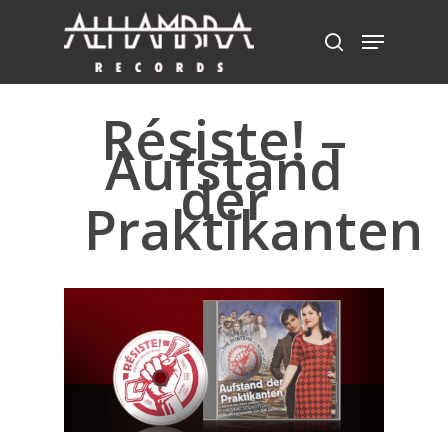
Résiste! –
Hit enter to search or ESC to close
Aufstand
der
Praktikanten