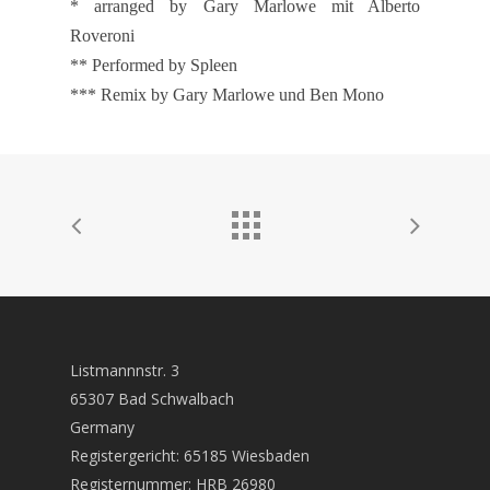
* arranged by Gary Marlowe mit Alberto
Roveroni
** Performed by Spleen
*** Remix by Gary Marlowe und Ben Mono
Listmannnstr. 3
65307 Bad Schwalbach
Germany
Registergericht: 65185 Wiesbaden
Registernummer: HRB 26980