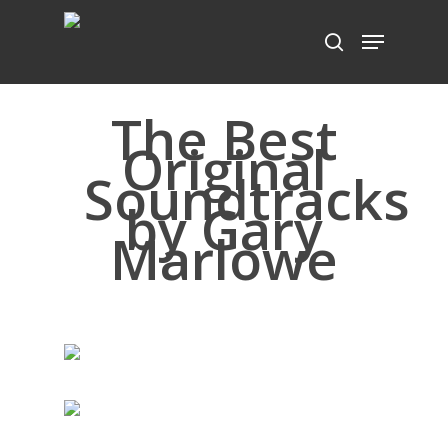
The Best
Hit enter to search or ESC to close
Original
Soundtracks
by Gary
Marlowe