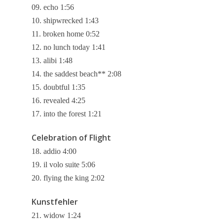
09. echo 1:56
10. shipwrecked 1:43
11. broken home 0:52
12. no lunch today 1:41
13. alibi 1:48
News
14. the saddest beach** 2:08
15. doubtful 1:35
Komponisten
16. revealed 4:25
Künstler
17. into the forest 1:21
CDs
Celebration of Flight
18. addio 4:00
Wir über uns
19. il volo suite 5:06
Links
20. flying the king 2:02
Kunstfehler
Home
21. widow 1:24