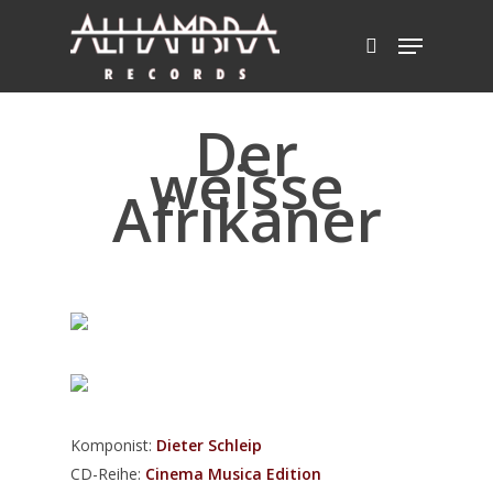
Der
Hit enter to search or ESC to close
weisse
Afrikaner
Komponist:
Dieter Schleip
CD-Reihe:
Cinema Musica Edition