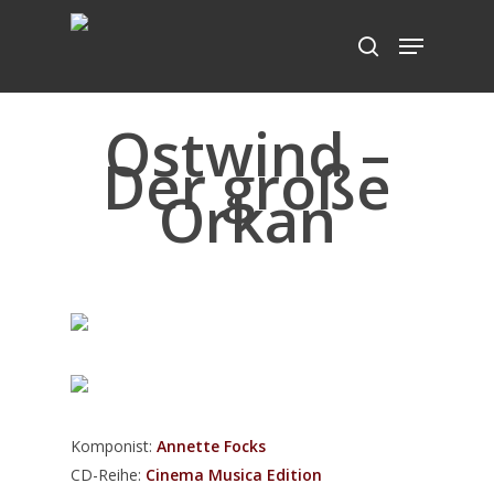
Ostwind –
Hit enter to search or ESC to close
Der große
Orkan
Komponist:
Annette Focks
CD-Reihe:
Cinema Musica Edition